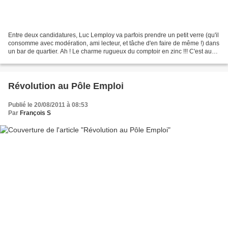
Entre deux candidatures, Luc Lemploy va parfois prendre un petit verre (qu'il
consomme avec modération, ami lecteur, et tâche d'en faire de même !) dans
un bar de quartier. Ah ! Le charme rugueux du comptoir en zinc !!! C'est aussi
un lieu de convivialité,...
Révolution au Pôle Emploi
Publié le 20/08/2011 à 08:53
Par
François S