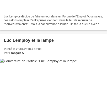
Luc Lemploy décide de faire un tour dans un Forum de l'Emploi. Vous savez,
ces salons où plein d'entreprises viennent dans le but de recruter de
"nouveaux talents"... Mais la concurrence est rude. On fait la queue avec son
CV à la main. On a quelques...
Luc Lemploy et la lampe
Publié le 20/04/2010 à 10:09
Par
François S