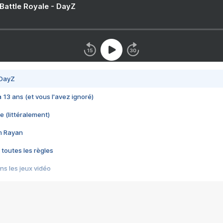
 Battle Royale - DayZ
 DayZ
 a 13 ans (et vous l'avez ignoré)
e (littéralement)
im Rayan
 toutes les règles
s les jeux vidéo
us choquant de Rockstar ? - Le scandale BULLY
e plus moche de Steam
du RÊVE tourne au CAUCHEMAR