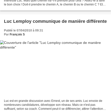
intéresse Luc. Mais quel chemin va--t-il prendre pour cela ? Aidez-le à faire
le bon choix ! Doit-il prendre le chemin A, le chemin B ou le chemin C ? Et
n'oubliez pas d'argumenter...
Luc Lemploy communique de manière différente
Publié le 07/04/2010 à 09:31
Par
François S
Luc est en grande discussion avec Ernest, un de ses amis. Luc envoie de
nombreuses candidatures, développe son réseau. Mais ce n'est pas
suffisant, selon sa coach. Comment peut-il se différencier, attirer l'attention